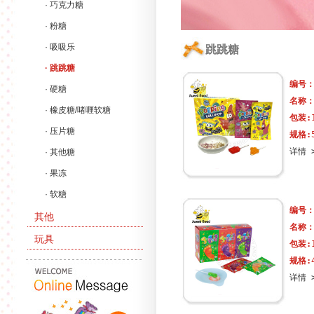
· 巧克力糖
· 粉糖
· 吸吸乐
跳跳糖
· 跳跳糖
编号
· 硬糖
名称
· 橡皮糖/啫喱软糖
包装:
· 压片糖
规格:
详情 
· 其他糖
· 果冻
· 软糖
编号
其他
名称
玩具
包装:
规格:
详情 