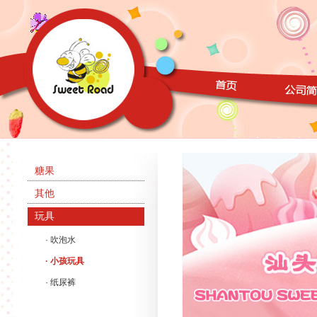
糖果
其他
玩具
· 吹泡水
· 小孩玩具
· 纸尿裤