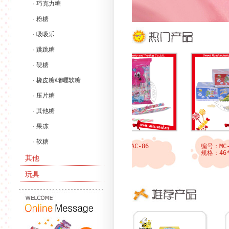
· 巧克力糖
· 粉糖
· 吸吸乐
· 跳跳糖
· 硬糖
· 橡皮糖/啫喱软糖
· 压片糖
· 其他糖
· 果冻
· 软糖
编号：CCS-57
编号：MAC-86
编号：MC-9
规格：29*21*34厘米
规格：
规格：46*2
其他
玩具